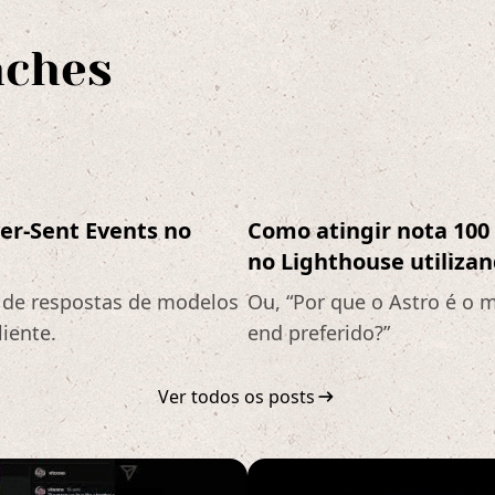
nches
er-Sent Events no
Como atingir nota 10
no Lighthouse utilizan
o de respostas de modelos
Ou, “Por que o Astro é o 
iente.
end preferido?”
arrow_right_alt
Ver todos os posts