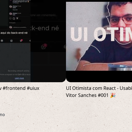
v #frontend #uiux
UI Otimista com React - Usab
Vitor Sanches #001 🎉
ano