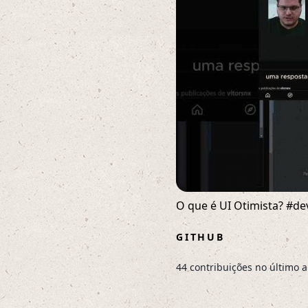
O que é UI Otimista? #de
GITHUB
44 contribuições no último 